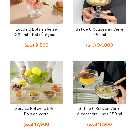
Lot de 6 Bols en Verre
Set de 6 Coupes en Verre
Ajouter au panier
Ajouter au panier
260 ml – Bols Élégants
250 ml
pour Dessert et Service
(د.ت) 34,000
(د.ت) 9,500
de Table
Service Bol avec 6 Mini
Set de 6 Bols en Verre
Ajouter au panier
Ajouter au panier
Bols en Verre
Alecsandra Lines 250 ml
(د.ت) 11,900
(د.ت) 17,900