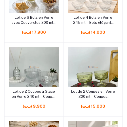
Lot de 6 Bols en Verre
Lot de 4 Bols en Verre
Ajouter au panier
Ajouter au panier
avec Couvercles 200 ml –
245 ml – Bols Élégants
Bols de Conservation
pour Desserts, Fruits,
(د.ت) 14,900
(د.ت) 17,900
pour Desserts, Fruits,
Sauces et Apéritifs
Sauces et Préparations
Lot de 2 Coupes à Glace
Lot de 2 Coupes en Verre
Ajouter au panier
Ajouter au panier
en Verre 240 ml – Coupes
200 ml – Coupes
à Dessert Élégantes pour
Élégantes pour Desserts,
(د.ت) 15,900
(د.ت) 9,900
Glaces, Fruits et Crèmes
Fruits, Glaces et Apéritifs