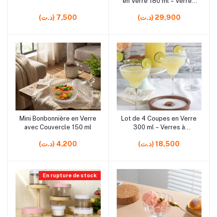
en Verre 180 ml – Verres
à Dessert Élégants pour
(د.ت) 29,900
(د.ت) 7,500
Glace, Fruits et Douceurs
Mini Bonbonnière en Verre
Lot de 4 Coupes en Verre
Ajouter au panier
Ajouter au panier
avec Couvercle 150 ml
300 ml – Verres à
Dessert, Glace et Fruits
(د.ت) 18,500
(د.ت) 4,200
17 cm
En rupture de stock