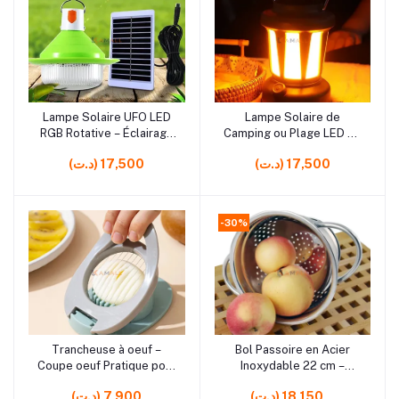
Lampe Solaire UFO LED
Lampe Solaire de
Ajouter au panier
Ajouter au panier
RGB Rotative – Éclairage
Camping ou Plage LED 20
Décoratif avec 3 Modes
cm – Éclairage Portable
(د.ت) 17,500
(د.ت) 17,500
et Panneau Solaire
Extérieur en Plastique
-30%
Trancheuse à oeuf –
Bol Passoire en Acier
Ajouter au panier
Ajouter au panier
Coupe oeuf Pratique pour
Inoxydable 22 cm –
les Trancher Rapidement
Saladier avec Filtre pour
(د.ت) 18,150
(د.ت) 7,900
Lavage et Préparation