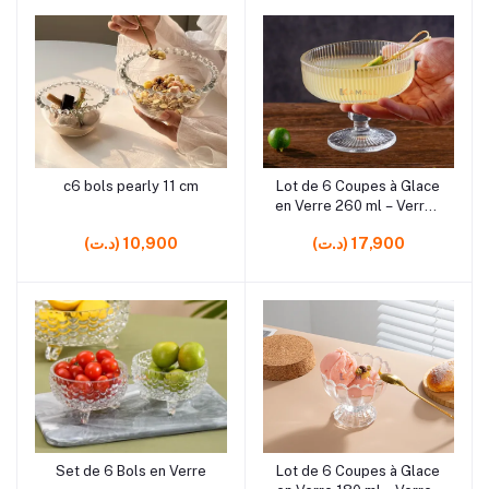
c6 bols pearly 11 cm
Lot de 6 Coupes à Glace
Ajouter au panier
Ajouter au panier
en Verre 260 ml – Verres
à Dessert pour Glace,
(د.ت) 17,900
(د.ت) 10,900
Fruits et Crèmes
Set de 6 Bols en Verre
Lot de 6 Coupes à Glace
Ajouter au panier
Ajouter au panier