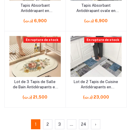
Tapis Absorbant
Tapis Absorbant
Ajouter au panier
Ajouter au panier
Antidérapant en
Antidérapant ovale en
Caoutchouc – Tapis pour
Caoutchouc– Tapis pour
(د.ت) 6,900
(د.ت) 6,900
Cuisine, Salle de Bain et
Cuisine, Salle de Bain et
Entrée
Entrée
En rupture de stock
En rupture de stock
Lot de 3 Tapis de Salle
Lot de 2 Tapis de Cuisine
Ajouter au panier
Ajouter au panier
de Bain Antidérapants en
Antidérapants en
Caoutchouc – Ensemble
Caoutchouc – 60×40cm
(د.ت) 23,000
(د.ت) 21,500
Confort et Protection
et 120×40cm
1
2
3
...
24
›