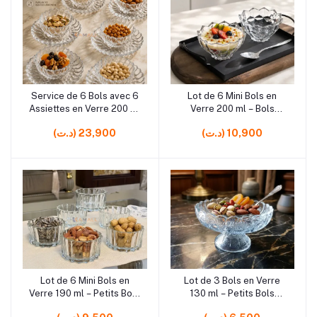
Service de 6 Bols avec 6
Lot de 6 Mini Bols en
Ajouter au panier
Ajouter au panier
Assiettes en Verre 200 ml
Verre 200 ml – Bols
– Set de Vaisselle pour
Élégants pour Desserts,
(د.ت) 10,900
(د.ت) 23,900
Desserts et Service de
Fruits, Sauces et Apéritifs
Table
Lot de 6 Mini Bols en
Lot de 3 Bols en Verre
Ajouter au panier
Ajouter au panier
Verre 190 ml – Petits Bols
130 ml – Petits Bols
pour Desserts, Fruits,
Élégants pour Desserts,