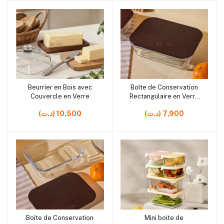
Beurrier en Bois avec
Boîte de Conservation
Ajouter au panier
Ajouter au panier
Couvercle en Verre
Rectangulaire en Verre
avec Couvercle en Bois
(د.ت) 7,900
(د.ت) 10,500
Boîte de Conservation
Mini boite de
Ajouter au panier
Ajouter au panier