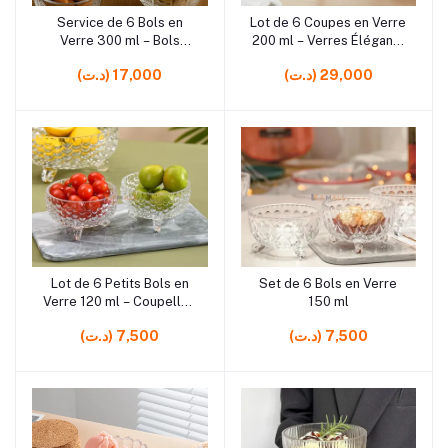
Service de 6 Bols en
Lot de 6 Coupes en Verre
Ajouter au panier
Ajouter au panier
Verre 300 ml – Bols
200 ml – Verres Élégants
Élégants pour Desserts,
pour Desserts, Apéritifs
(د.ت) 29,000
(د.ت) 17,000
Salades, Fruits et
et Boissons
Apéritifs
Lot de 6 Petits Bols en
Set de 6 Bols en Verre
Ajouter au panier
Ajouter au panier
Verre 120 ml – Coupelles
150 ml
pour Dessert, Sauce et
(د.ت) 7,500
(د.ت) 7,500
Apéritif