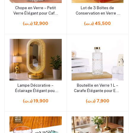
Chope en Verre – Petit
Lot de 3 Boîtes de
Ajouter au panier
Ajouter au panier
Verre Élégant pour Café,
Conservation en Verre –
Thé, Jus et Boissons
Contenants Alimentaires
(د.ت) 45,500
(د.ت) 12,900
Quotidiennes
avec 3 Tailles pour
Cuisine et Rangement
Lampe Décorative –
Bouteille en Verre 1 L –
Ajouter au panier
Ajouter au panier
Éclairage Élégant pour
Carafe Élégante pour Eau,
Maison et Intérieur
Jus et Boissons
(د.ت) 7,900
(د.ت) 19,900