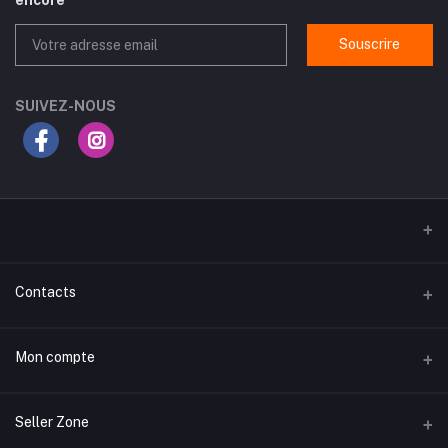
Souscrire
SUIVEZ-NOUS
Contacts
Adresse
Mon compte
Routes Gabes Km 3.5, rue du Chili, Sfax
تسجيل الدخول لحسابك
Téléphone
Seller Zone
99577084