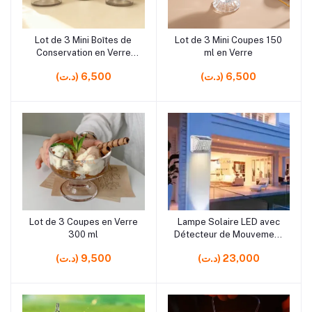
Lot de 3 Mini Boîtes de
Lot de 3 Mini Coupes 150
Ajouter au panier
Ajouter au panier
Conservation en Verre
ml en Verre
170 ml avec Couvercle en
(د.ت) 6,500
(د.ت) 6,500
Plastique
Lot de 3 Coupes en Verre
Lampe Solaire LED avec
Ajouter au panier
Ajouter au panier
300 ml
Détecteur de Mouvement
– Applique Murale
(د.ت) 23,000
(د.ت) 9,500
Extérieure Automatique