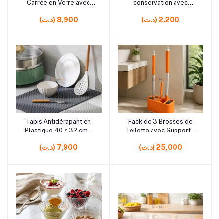
Carrée en Verre avec
conservation avec
Couvercle en Bois
Couvercles en plastquie
(د.ت) 2,200
(د.ت) 8,900
Tapis Antidérapant en
Pack de 3 Brosses de
Ajouter au panier
Ajouter au panier
Plastique 40 × 32 cm –
Toilette avec Support –
Tapis Pratique pour Salle
Brosse WC en Plastique
(د.ت) 25,000
(د.ت) 7,900
de Bain, Cuisine et Maison
pour Nettoyage de la
Salle de Bain