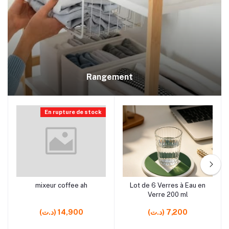
Rangement
En rupture de stock
rrrrrr0
rrrrrr5
mixeur coffee ah
Lot de 6 Verres à Eau en
Ajouter au panier
Ajouter au panier
Verre 200 ml
(د.ت) 7,200
(د.ت) 14,900