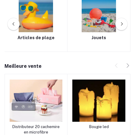
Articles de plage
Jouets
Meilleure vente
rrrrrr0 rrrrrr5 rrrrrr9
rrrrrr0 rrrrrr0 rrrrrr10
Distributeur 20 cachemire
Bougie led
Ajouter au panier
Ajouter au panier
en microfibre