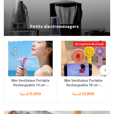
Petits électroménagers
En rupture de stock
rrrrrr6
rrrrrr0 rrrrrr0 rrrrrr0
Mini Ventilateur Portable
Mini Ventilateur Portable
Ajouter au panier
Ajouter au panier
Rechargeable 14 cm –
Rechargeable 18 cm –
Ventilateur Compact de
Ventilateur de Bureau
(د.ت) 13,900
(د.ت) 11,000
Bureau
Compact en Plastique