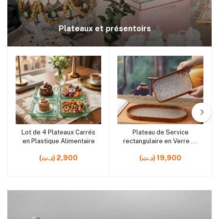
Plateaux et présentoirs
rrrrrr5
rrrrrr9
Lot de 4 Plateaux Carrés
Plateau de Service
Ajouter au panier
Ajouter au panier
en Plastique Alimentaire
rectangulaire en Verre et
Bois– Plateau Élégant
(د.ت) 19,900
(د.ت) 2,900
pour Présentation et
Table