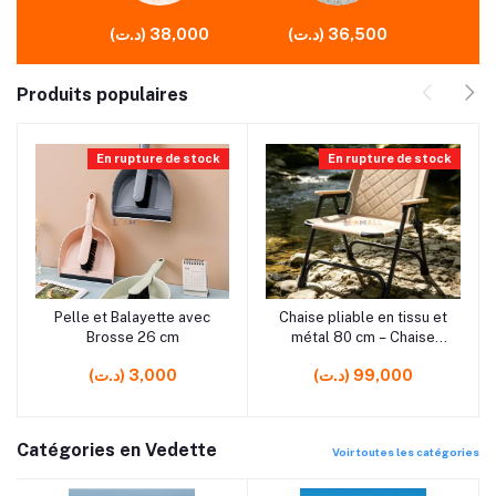
(د.ت) 36,500
(د.ت) 38,000
Produits populaires
En rupture de stock
En rupture de stock
rrrrrr0 rrrrrr0
rrrrrr0 rrrrrr0
Pelle et Balayette avec
Chaise pliable en tissu et
Ajouter au panier
Ajouter au panier
Brosse 26 cm
métal 80 cm – Chaise
portable et confortable
(د.ت) 99,000
(د.ت) 3,000
Catégories en Vedette
Voir toutes les catégories