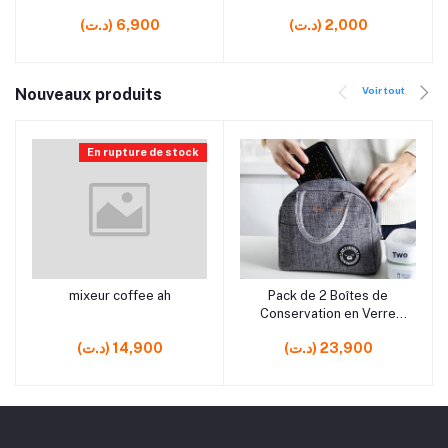
(د.ت) 2,000
(د.ت) 6,900
Voir tout
Nouveaux produits
En rupture de stock
rrrrrr0
rrrrrr10
mixeur coffee ah
Pack de 2 Boîtes de
Ajouter au panier
Ajouter au panier
Conservation en Verre
650 ml avec Sac
(د.ت) 23,900
(د.ت) 14,900
Isotherme