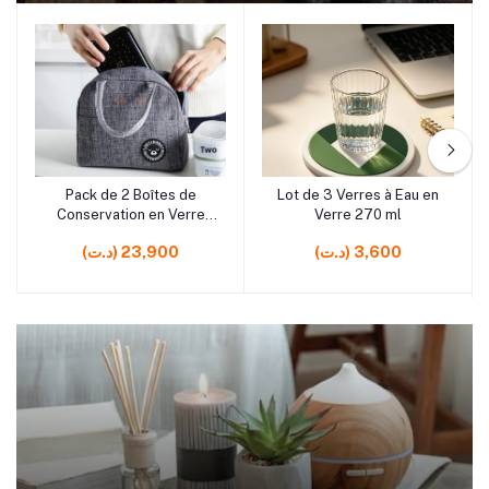
rrrrrr10
rrrrrr5
Pack de 2 Boîtes de
Lot de 3 Verres à Eau en
Ajouter au panier
Ajouter au panier
Conservation en Verre
Verre 270 ml
650 ml avec Sac
(د.ت) 3,600
(د.ت) 23,900
Isotherme